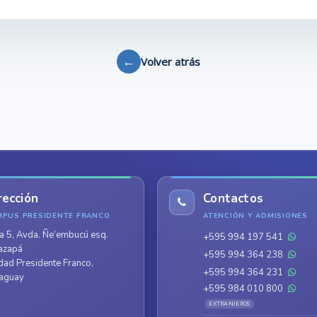
←
Volver atrás
rección
Contactos
MPUS PRESIDENTE FRANCO
ATENCIÓN Y ADMISIONES
a 5, Avda. Ñe’embucú esq.
+595 994 197 541
azapá
+595 994 364 238
dad Presidente Franco,
+595 994 364 231
aguay
+595 984 010 800
EXTRANJEROS