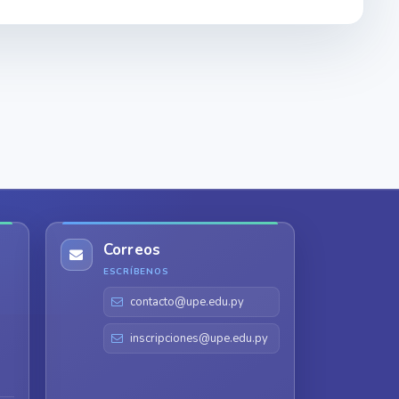
Correos
ESCRÍBENOS
contacto@upe.edu.py
inscripciones@upe.edu.py