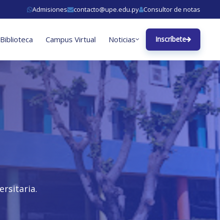
Admisiones
contacto@upe.edu.py
Consultor de notas
Biblioteca
Campus Virtual
Noticias
Inscríbete
rsitaria.