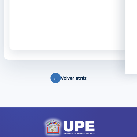
←
Volver atrás