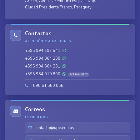
Área 5, Avda. Ñe’embucú esq. Ca’azapá
Ciudad Presidente Franco, Paraguay
Contactos
ATENCIÓN Y ADMISIONES
+595 994 197 541
+595 994 364 238
+595 994 364 231
+595 984 010 800
EXTRANJEROS
+595 61 550 055
Correos
ESCRÍBENOS
contacto@upe.edu.py