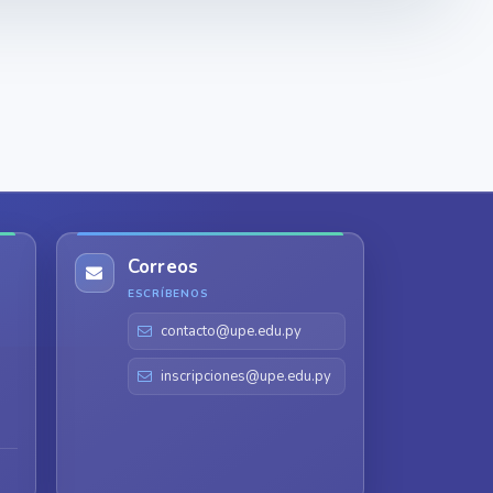
Correos
ESCRÍBENOS
contacto@upe.edu.py
inscripciones@upe.edu.py