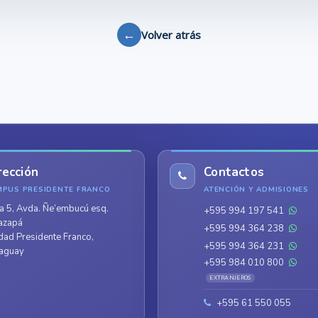
←
Volver atrás
rección
Contactos
MPUS PRESIDENTE FRANCO
ATENCIÓN Y ADMISIONES
a 5, Avda. Ñe’embucú esq.
+595 994 197 541
azapá
+595 994 364 238
dad Presidente Franco,
+595 994 364 231
aguay
+595 984 010 800
EXTRANJEROS
+595 61 550 055