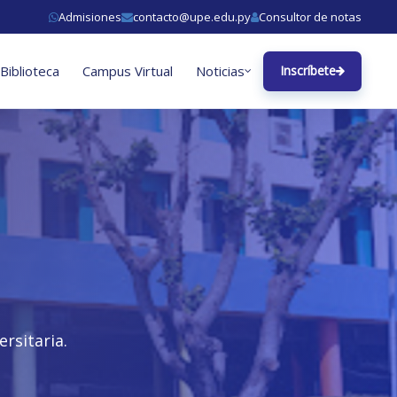
Admisiones
contacto@upe.edu.py
Consultor de notas
Biblioteca
Campus Virtual
Noticias
Inscríbete
rsitaria.