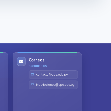
Correos
ESCRÍBENOS
contacto@upe.edu.py
inscripciones@upe.edu.py