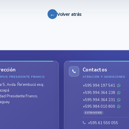
←
Volver atrás
rección
Contactos
MPUS PRESIDENTE FRANCO
ATENCIÓN Y ADMISIONES
a 5, Avda. Ñe’embucú esq.
+595 994 197 541
azapá
+595 994 364 238
dad Presidente Franco,
+595 994 364 231
aguay
+595 984 010 800
EXTRANJEROS
+595 61 550 055