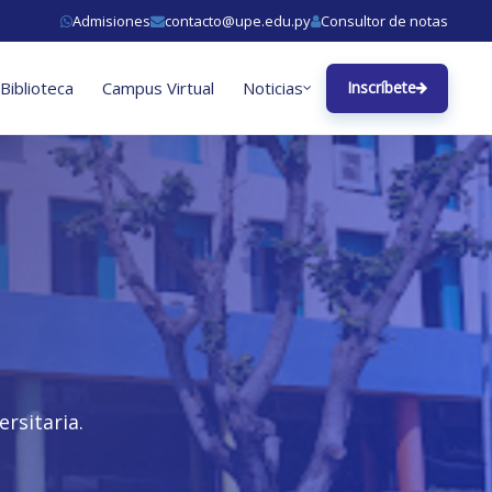
Admisiones
contacto@upe.edu.py
Consultor de notas
Biblioteca
Campus Virtual
Noticias
Inscríbete
rsitaria.