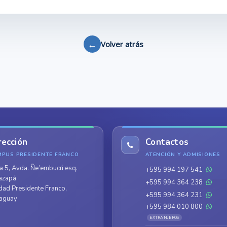
←
Volver atrás
rección
Contactos
MPUS PRESIDENTE FRANCO
ATENCIÓN Y ADMISIONES
a 5, Avda. Ñe’embucú esq.
+595 994 197 541
azapá
+595 994 364 238
dad Presidente Franco,
+595 994 364 231
aguay
+595 984 010 800
EXTRANJEROS