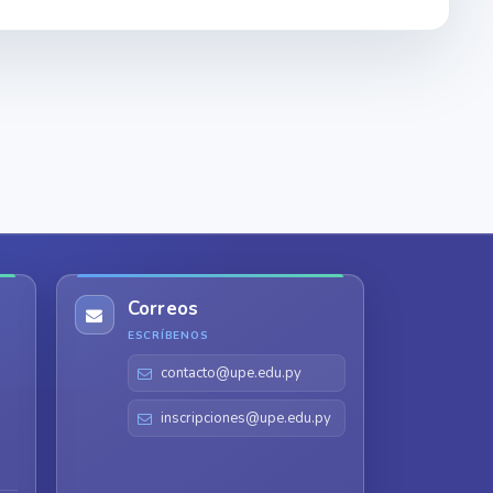
Correos
ESCRÍBENOS
contacto@upe.edu.py
inscripciones@upe.edu.py