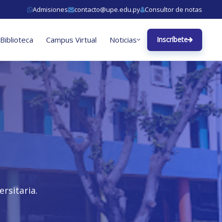
Admisiones
contacto@upe.edu.py
Consultor de notas
Biblioteca
Campus Virtual
Noticias
Inscríbete
rsitaria.