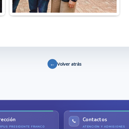
←
Volver atrás
rección
Contactos
MPUS PRESIDENTE FRANCO
ATENCIÓN Y ADMISIONES