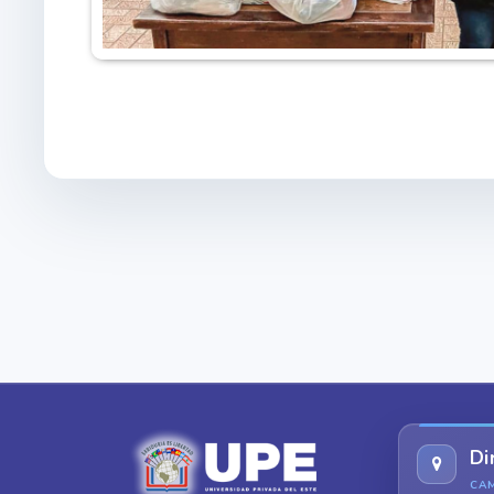
Di
CA