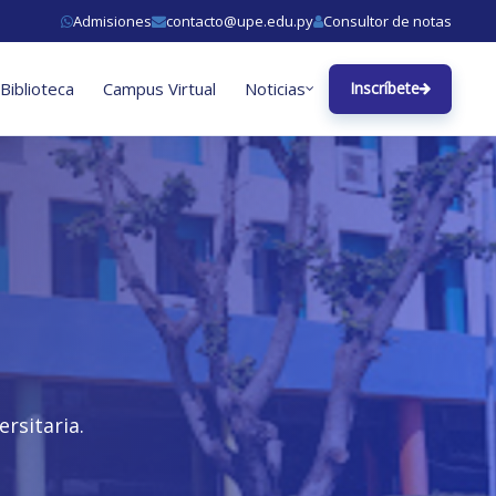
Admisiones
contacto@upe.edu.py
Consultor de notas
Biblioteca
Campus Virtual
Noticias
Inscríbete
rsitaria.