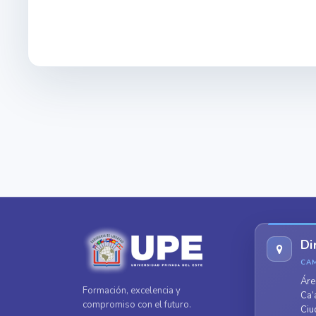
Di
CA
Áre
Formación, excelencia y
Ca’
compromiso con el futuro.
Ciu