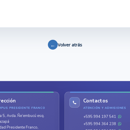
←
Volver atrás
rección
Contactos
MPUS PRESIDENTE FRANCO
ATENCIÓN Y ADMISIONES
a 5, Avda. Ñe’embucú esq.
+595 994 197 541
azapá
+595 994 364 238
dad Presidente Franco,