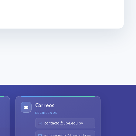
Correos
ESCRÍBENOS
contacto@upe.edu.py
inscripciones@upe.edu.py