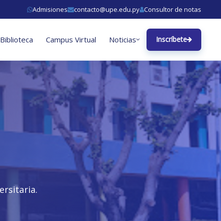
Admisiones
contacto@upe.edu.py
Consultor de notas
Biblioteca
Campus Virtual
Noticias
Inscríbete
rsitaria.