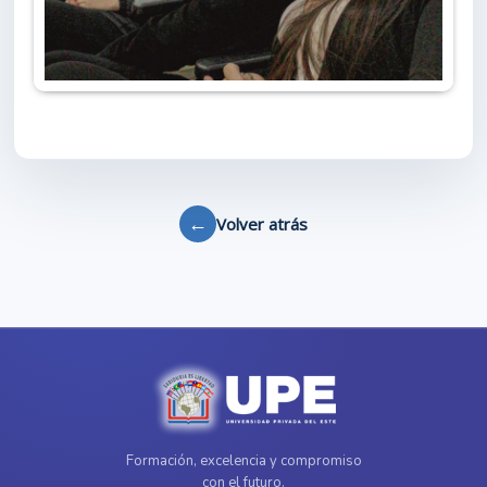
←
Volver atrás
Formación, excelencia y compromiso
con el futuro.