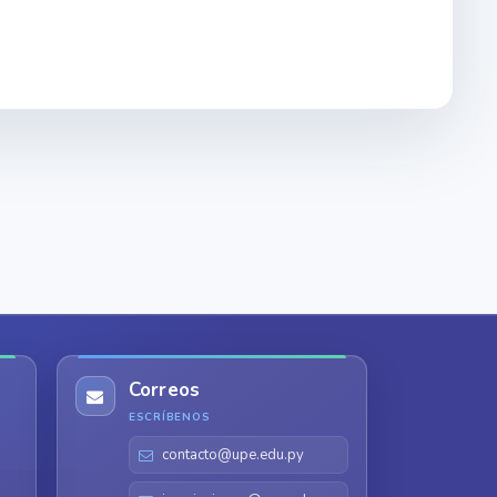
Correos
ESCRÍBENOS
contacto@upe.edu.py