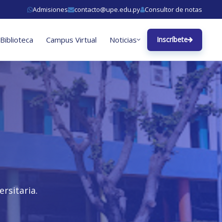
Admisiones
contacto@upe.edu.py
Consultor de notas
Biblioteca
Campus Virtual
Noticias
Inscríbete
rsitaria.