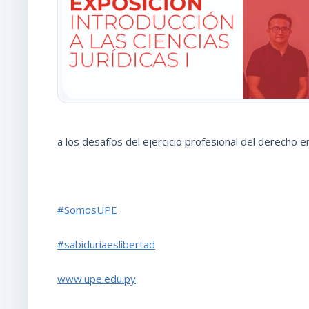
a los desafíos del ejercicio profesional del derecho en
#SomosUPE
#sabiduriaeslibertad
www.upe.edu.py