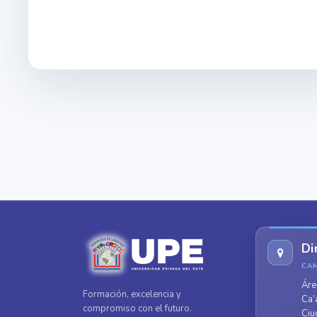
Di
CA
Áre
Formación, excelencia y
Ca’
compromiso con el futuro.
Ciu