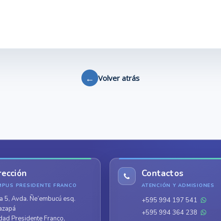
←
Volver atrás
rección
Contactos
MPUS PRESIDENTE FRANCO
ATENCIÓN Y ADMISIONES
a 5, Avda. Ñe’embucú esq.
+595 994 197 541
azapá
+595 994 364 238
dad Presidente Franco,