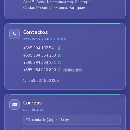
Área 5, Avda. Ñe’embucú esq. Ca’azapá
Ciudad Presidente Franco, Paraguay
Contactos
ATENCIÓN Y ADMISIONES
+595 994 197 541
+595 994 364 238
+595 994 364 231
+595 984 010 800
EXTRANJEROS
+595 61 550 055
Correos
ESCRÍBENOS
contacto@upe.edu.py