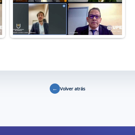
←
Volver atrás