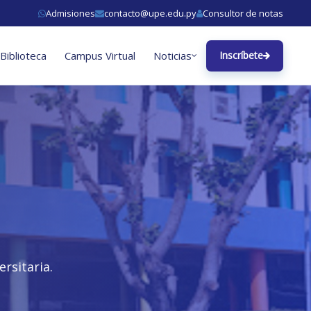
Admisiones
contacto@upe.edu.py
Consultor de notas
Biblioteca
Campus Virtual
Noticias
Inscríbete
rsitaria.