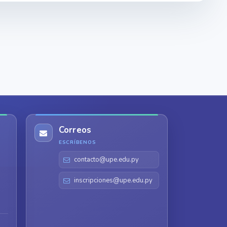
Correos
ESCRÍBENOS
contacto@upe.edu.py
inscripciones@upe.edu.py