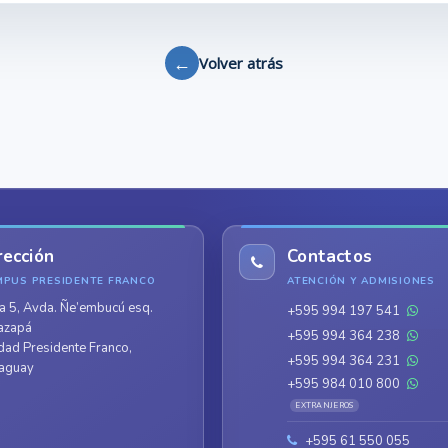
←
Volver atrás
rección
Contactos
MPUS PRESIDENTE FRANCO
ATENCIÓN Y ADMISIONES
a 5, Avda. Ñe’embucú esq.
+595 994 197 541
azapá
+595 994 364 238
dad Presidente Franco,
+595 994 364 231
aguay
+595 984 010 800
EXTRANJEROS
+595 61 550 055