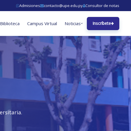
Admisiones
contacto@upe.edu.py
Consultor de notas
Biblioteca
Campus Virtual
Noticias
Inscríbete
rsitaria.