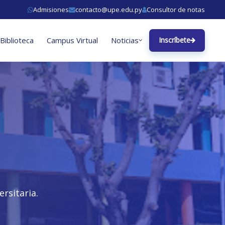
Admisiones
contacto@upe.edu.py
Consultor de notas
Biblioteca
Campus Virtual
Noticias
Inscríbete
rsitaria.