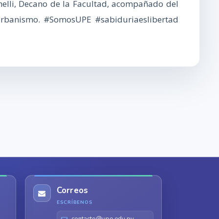
inelli, Decano de la Facultad, acompañado del
y Urbanismo. #SomosUPE #sabiduriaeslibertad
Correos
ESCRÍBENOS