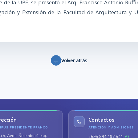
re de la UPE, se presentó el Arq. Francisco Antonio Ruff
tigación y Extensión de la Facultad de Arquitectura 
←
Volver atrás
rección
Contactos
MPUS PRESIDENTE FRANCO
ATENCIÓN Y ADMISIONES
a 5, Avda. Ñe’embucú esq.
+595 994 197 541