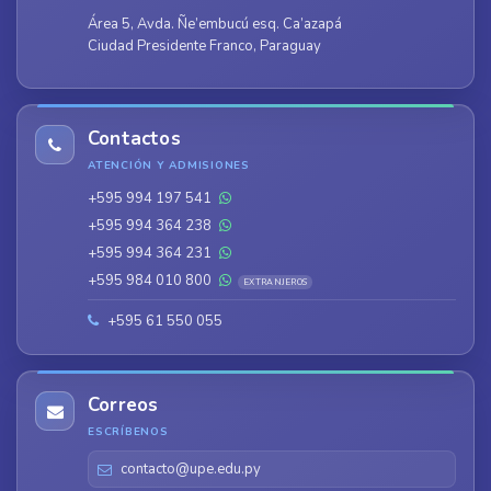
Área 5, Avda. Ñe’embucú esq. Ca’azapá
Ciudad Presidente Franco, Paraguay
Contactos
ATENCIÓN Y ADMISIONES
+595 994 197 541
+595 994 364 238
+595 994 364 231
+595 984 010 800
EXTRANJEROS
+595 61 550 055
Correos
ESCRÍBENOS
contacto@upe.edu.py