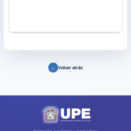
←
Volver atrás