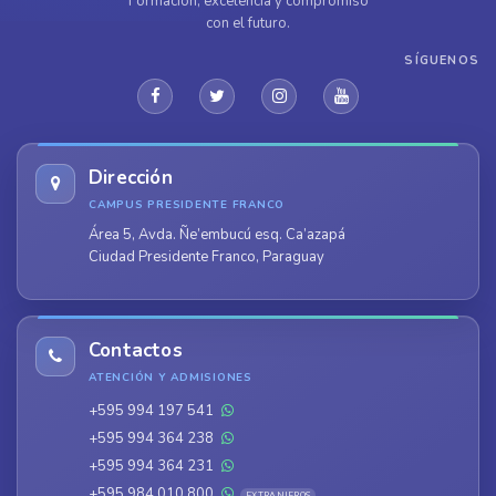
Formación, excelencia y compromiso
con el futuro.
SÍGUENOS
Dirección
CAMPUS PRESIDENTE FRANCO
Área 5, Avda. Ñe’embucú esq. Ca’azapá
Ciudad Presidente Franco, Paraguay
Contactos
ATENCIÓN Y ADMISIONES
+595 994 197 541
+595 994 364 238
+595 994 364 231
+595 984 010 800
EXTRANJEROS