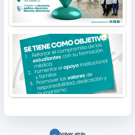
←
Volver atrás