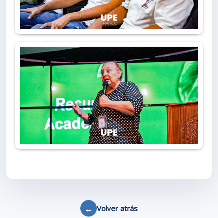
←
Volver atrás