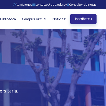
Admisiones
contacto@upe.edu.py
Consultor de notas
Biblioteca
Campus Virtual
Noticias
Inscríbete
rsitaria.