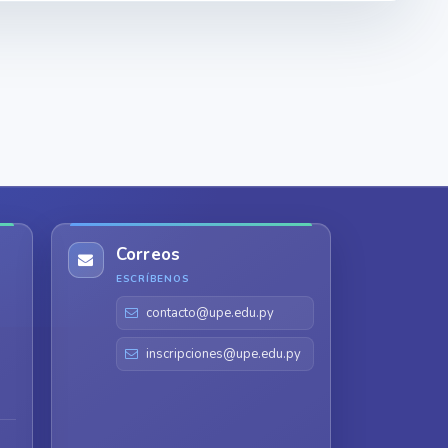
Correos
ESCRÍBENOS
contacto@upe.edu.py
inscripciones@upe.edu.py