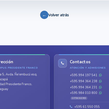
←
Volver atrás
rección
Contactos
MPUS PRESIDENTE FRANCO
ATENCIÓN Y ADMISIONES
a 5, Avda. Ñe’embucú esq.
+595 994 197 541
azapá
+595 994 364 238
dad Presidente Franco,
+595 994 364 231
aguay
+595 984 010 800
EXTRANJEROS
+595 61 550 055