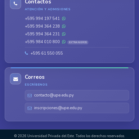
Contactos
ATENCIÓN Y ADMISIONES
+595 994 197 541
+595 994 364 238
+595 994 364 231
+595 984 010 800
EXTRANJEROS
+595 61 550 055
Correos
ESCRÍBENOS
contacto@upe.edu.py
inscripciones@upe.edu.py
© 2026 Universidad Privada del Este. Todos los derechos reservados.