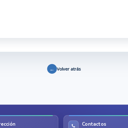
←
Volver atrás
rección
Contactos