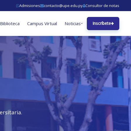
Admisiones
contacto@upe.edu.py
Consultor de notas
Biblioteca
Campus Virtual
Noticias
Inscríbete
rsitaria.