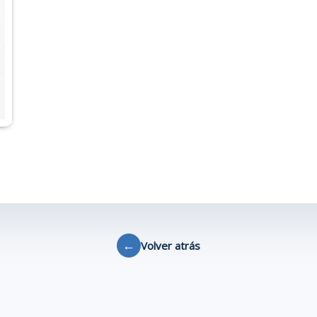
←
Volver atrás