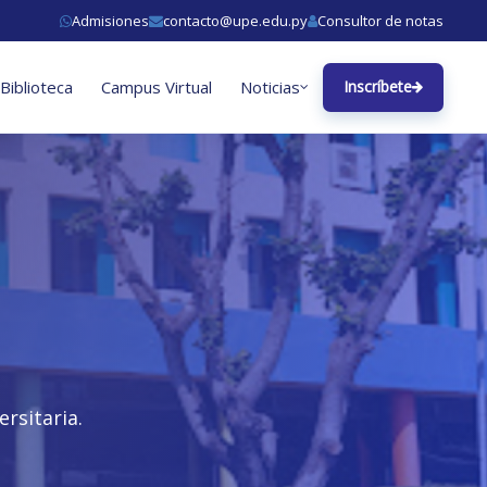
Admisiones
contacto@upe.edu.py
Consultor de notas
Biblioteca
Campus Virtual
Noticias
Inscríbete
rsitaria.