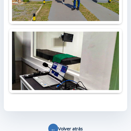
←
Volver atrás