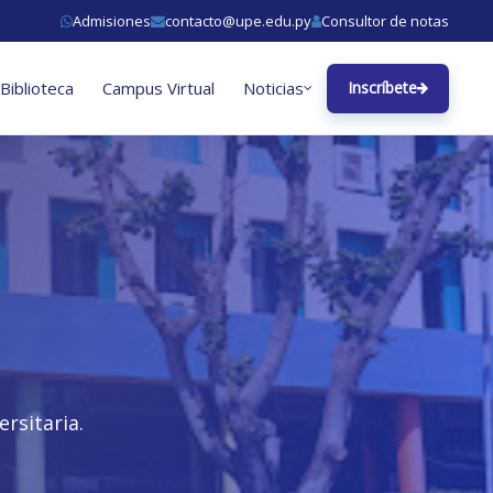
Admisiones
contacto@upe.edu.py
Consultor de notas
Biblioteca
Campus Virtual
Noticias
Inscríbete
rsitaria.