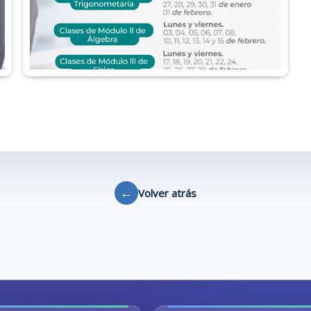
←
Volver atrás