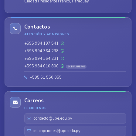
Ciudad Presidente Franco, Paraguay
Contactos
ATENCIÓN Y ADMISIONES
+595 994 197 541
+595 994 364 238
+595 994 364 231
+595 984 010 800
EXTRANJEROS
+595 61 550 055
Correos
ESCRÍBENOS
contacto@upe.edu.py
inscripciones@upe.edu.py