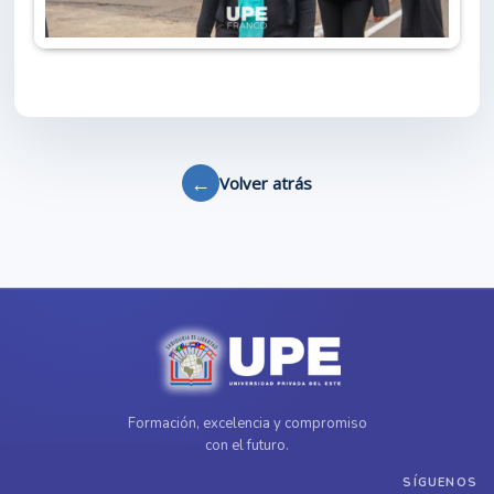
←
Volver atrás
Formación, excelencia y compromiso
con el futuro.
SÍGUENOS