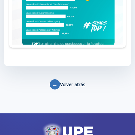
←
Volver atrás