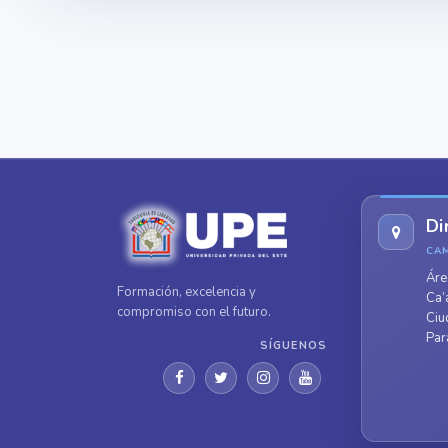
Di
CA
Áre
Formación, excelencia y
Ca’
compromiso con el futuro.
Ciu
Par
SÍGUENOS