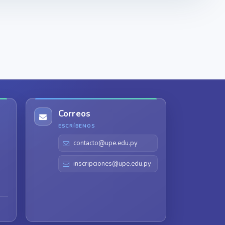
Correos
ESCRÍBENOS
contacto@upe.edu.py
inscripciones@upe.edu.py