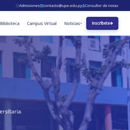
Admisiones
contacto@upe.edu.py
Consultor de notas
Biblioteca
Campus Virtual
Noticias
Inscríbete
rsitaria.