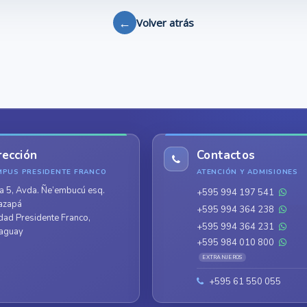
←
Volver atrás
rección
Contactos
MPUS PRESIDENTE FRANCO
ATENCIÓN Y ADMISIONES
a 5, Avda. Ñe’embucú esq.
+595 994 197 541
azapá
+595 994 364 238
dad Presidente Franco,
+595 994 364 231
aguay
+595 984 010 800
EXTRANJEROS
+595 61 550 055