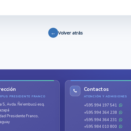
←
Volver atrás
rección
Contactos
MPUS PRESIDENTE FRANCO
ATENCIÓN Y ADMISIONES
a 5, Avda. Ñe’embucú esq.
+595 994 197 541
azapá
+595 994 364 238
dad Presidente Franco,
+595 994 364 231
aguay
+595 984 010 800