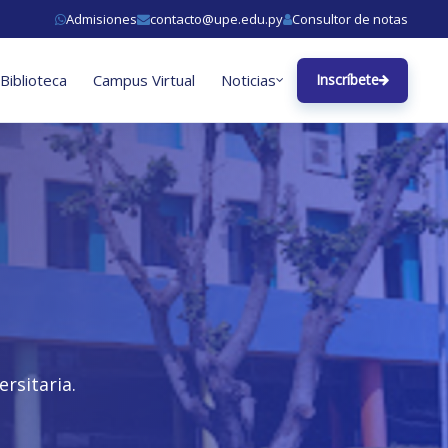
Admisiones
contacto@upe.edu.py
Consultor de notas
Biblioteca
Campus Virtual
Noticias
Inscríbete
rsitaria.