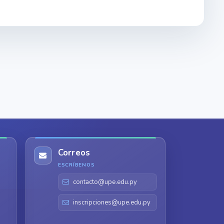
Correos
ESCRÍBENOS
contacto@upe.edu.py
inscripciones@upe.edu.py