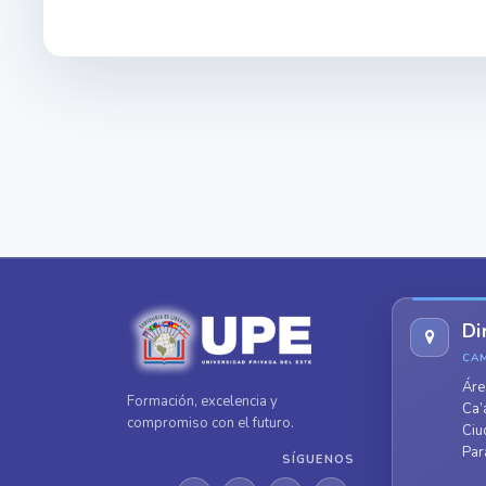
Di
CA
Áre
Formación, excelencia y
Ca’
compromiso con el futuro.
Ciu
Par
SÍGUENOS