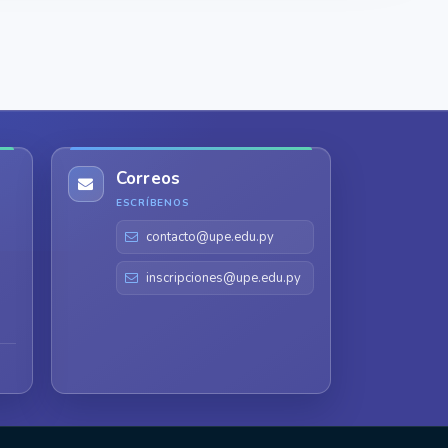
Correos
ESCRÍBENOS
contacto@upe.edu.py
inscripciones@upe.edu.py