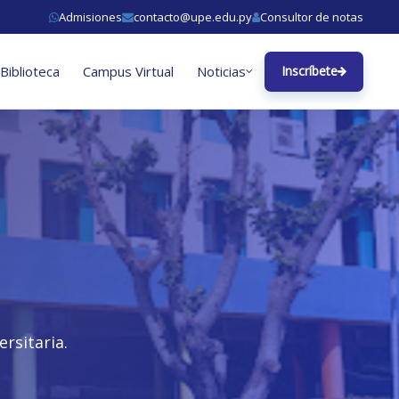
Admisiones
contacto@upe.edu.py
Consultor de notas
Biblioteca
Campus Virtual
Noticias
Inscríbete
rsitaria.