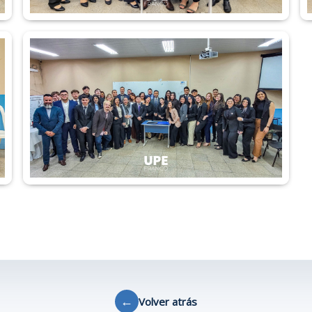
←
Volver atrás