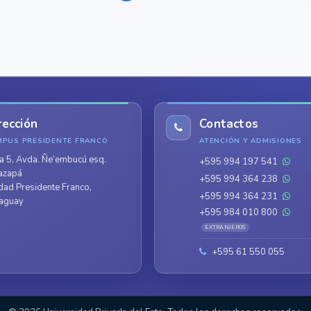
rección
Contactos
MPUS PRESIDENTE FRANCO
ATENCIÓN Y ADMISIONES
a 5, Avda. Ñe’embucú esq.
+595 994 197 541
azapá
+595 994 364 238
dad Presidente Franco,
+595 994 364 231
aguay
+595 984 010 800
EXTRANJEROS
+595 61 550 055