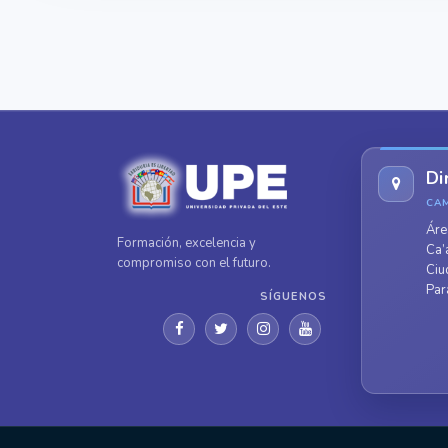
Di
CA
Áre
Formación, excelencia y
Ca’
compromiso con el futuro.
Ciu
Par
SÍGUENOS