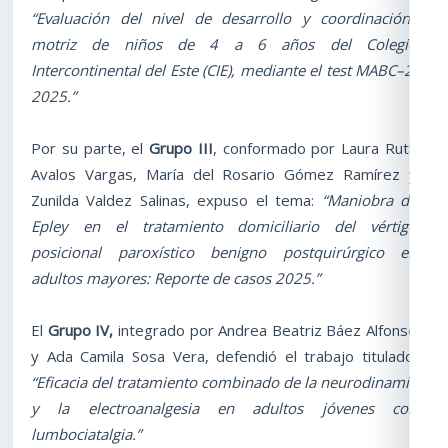
“Evaluación del nivel de desarrollo y coordinación
motriz de niños de 4 a 6 años del Colegio
Intercontinental del Este (CIE), mediante el test MABC–2,
2025.”
Por su parte, el
Grupo III
, conformado por Laura Ruth
Avalos Vargas, María del Rosario Gómez Ramírez y
Zunilda Valdez Salinas, expuso el tema:
“Maniobra de
Epley en el tratamiento domiciliario del vértigo
posicional paroxístico benigno postquirúrgico en
adultos mayores: Reporte de casos 2025.”
El
Grupo IV,
integrado por Andrea Beatriz Báez Alfonso
y Ada Camila Sosa Vera, defendió el trabajo titulado:
“Eficacia del tratamiento combinado de la neurodinamia
y la electroanalgesia en adultos jóvenes con
lumbociatalgia.”