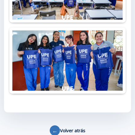
←
Volver atrás