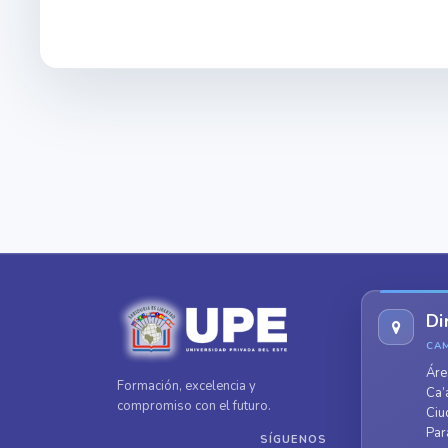
Di
CA
Áre
Formación, excelencia y
Ca’
compromiso con el futuro.
Ciu
Par
SÍGUENOS