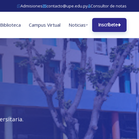
Admisiones
contacto@upe.edu.py
Consultor de notas
Biblioteca
Campus Virtual
Noticias
Inscríbete
rsitaria.