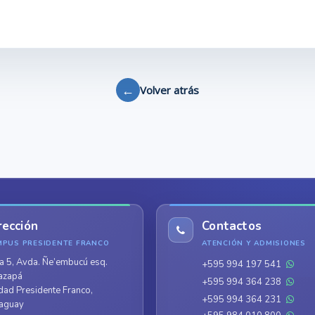
←
Volver atrás
rección
Contactos
MPUS PRESIDENTE FRANCO
ATENCIÓN Y ADMISIONES
a 5, Avda. Ñe’embucú esq.
+595 994 197 541
azapá
+595 994 364 238
dad Presidente Franco,
+595 994 364 231
aguay