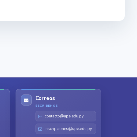
Correos
ESCRÍBENOS
contacto@upe.edu.py
inscripciones@upe.edu.py