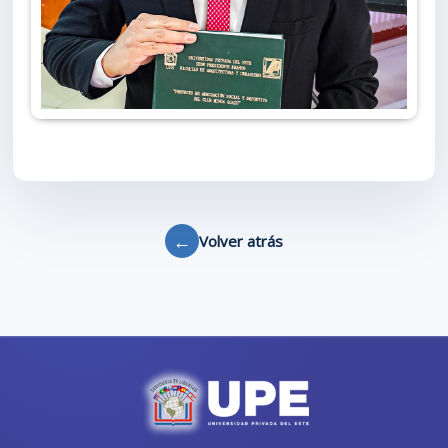
←
Volver atrás