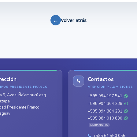
←
Volver atrás
rección
Contactos
MPUS PRESIDENTE FRANCO
ATENCIÓN Y ADMISIONES
a 5, Avda. Ñe’embucú esq.
+595 994 197 541
azapá
+595 994 364 238
dad Presidente Franco,
+595 994 364 231
aguay
+595 984 010 800
EXTRANJEROS
+595 61 550 055