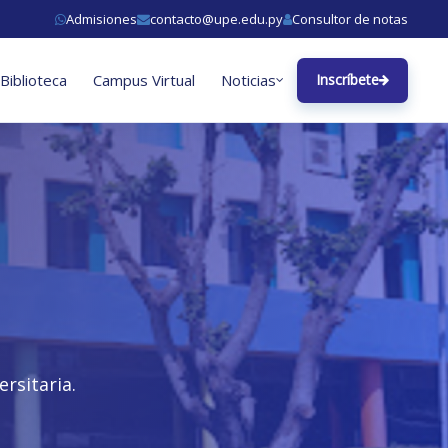
Admisiones
contacto@upe.edu.py
Consultor de notas
Biblioteca
Campus Virtual
Noticias
Inscríbete
rsitaria.