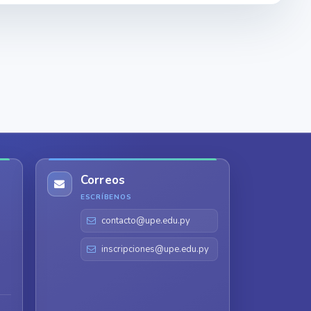
Correos
ESCRÍBENOS
contacto@upe.edu.py
inscripciones@upe.edu.py