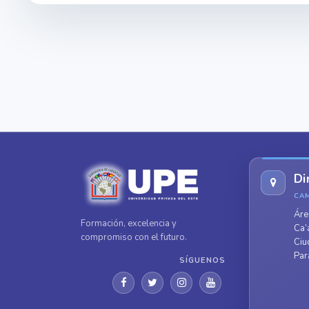
Di
CA
Áre
Formación, excelencia y
Ca’
compromiso con el futuro.
Ciu
Par
SÍGUENOS