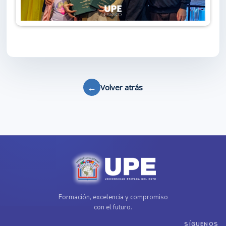
←
Volver atrás
Formación, excelencia y compromiso
con el futuro.
SÍGUENOS