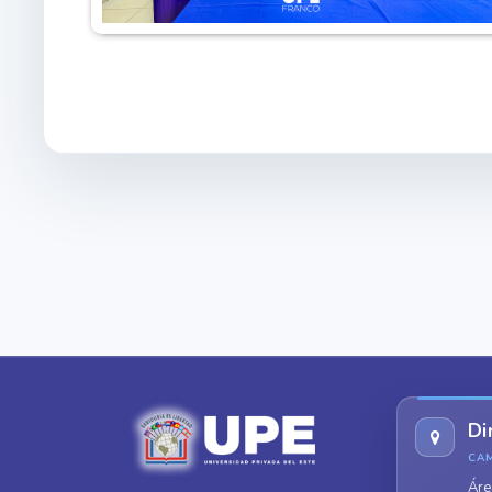
Di
CA
Áre