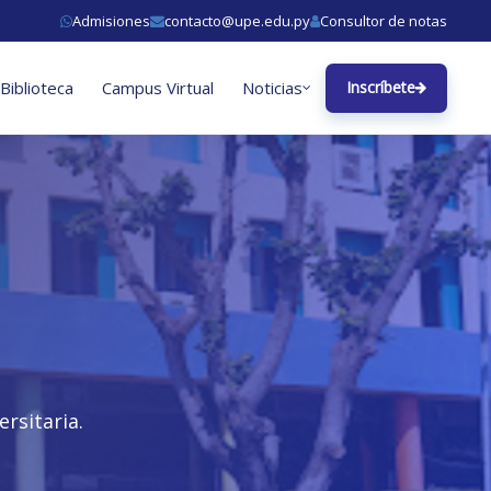
Admisiones
contacto@upe.edu.py
Consultor de notas
Biblioteca
Campus Virtual
Noticias
Inscríbete
rsitaria.