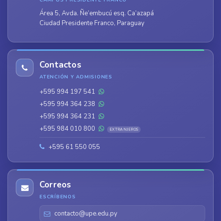
CAMPUS PRESIDENTE FRANCO
Área 5, Avda. Ñe’embucú esq. Ca’azapá
Ciudad Presidente Franco, Paraguay
Contactos
ATENCIÓN Y ADMISIONES
+595 994 197 541
+595 994 364 238
+595 994 364 231
+595 984 010 800
EXTRANJEROS
+595 61 550 055
Correos
ESCRÍBENOS
contacto@upe.edu.py