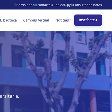
Admisiones
contacto@upe.edu.py
Consultor de notas
Biblioteca
Campus Virtual
Noticias
Inscríbete
rsitaria.