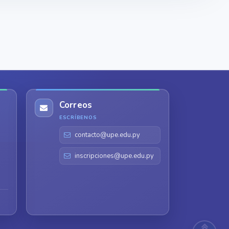
Correos
ESCRÍBENOS
contacto@upe.edu.py
inscripciones@upe.edu.py