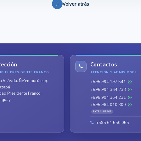
←
Volver atrás
rección
Contactos
MPUS PRESIDENTE FRANCO
ATENCIÓN Y ADMISIONES
a 5, Avda. Ñe’embucú esq.
+595 994 197 541
azapá
+595 994 364 238
dad Presidente Franco,
+595 994 364 231
aguay
+595 984 010 800
EXTRANJEROS
+595 61 550 055