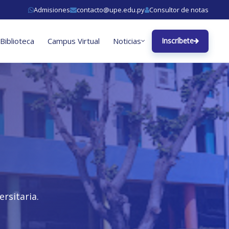
Admisiones
contacto@upe.edu.py
Consultor de notas
Biblioteca
Campus Virtual
Noticias
Inscríbete
rsitaria.