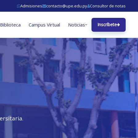
Admisiones
contacto@upe.edu.py
Consultor de notas
Biblioteca
Campus Virtual
Noticias
Inscríbete
rsitaria.