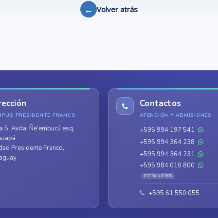
←
Volver atrás
rección
Contactos
MPUS PRESIDENTE FRANCO
ATENCIÓN Y ADMISIONES
a 5, Avda. Ñe’embucú esq.
+595 994 197 541
azapá
+595 994 364 238
dad Presidente Franco,
+595 994 364 231
aguay
+595 984 010 800
EXTRANJEROS
+595 61 550 055