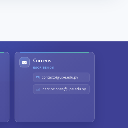
Correos
ESCRÍBENOS
contacto@upe.edu.py
inscripciones@upe.edu.py