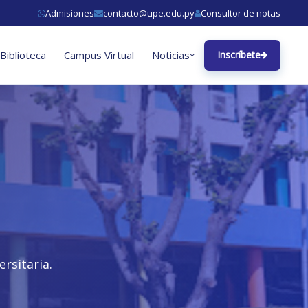
Admisiones
contacto@upe.edu.py
Consultor de notas
Biblioteca
Campus Virtual
Noticias
Inscríbete
rsitaria.