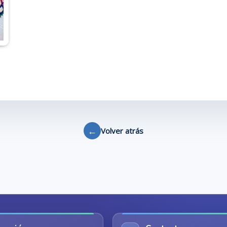
←
Volver atrás