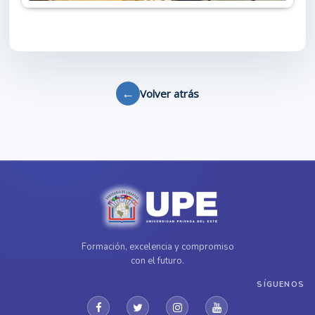
←
Volver atrás
Formación, excelencia y compromiso
con el futuro.
SÍGUENOS