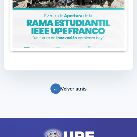
←
Volver atrás