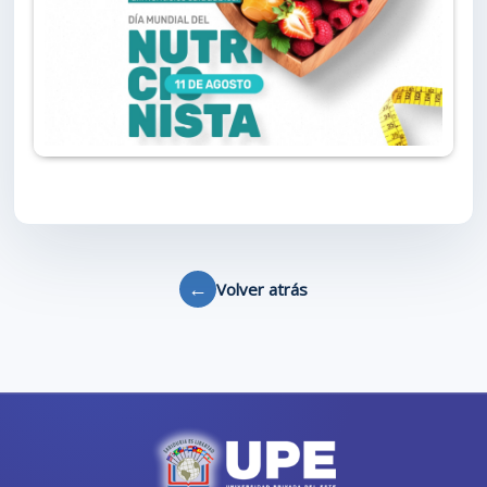
←
Volver atrás