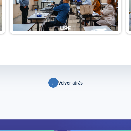
←
Volver atrás