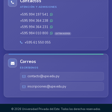
Contactos
ATENCIÓN Y ADMISIONES
+595 994 197 541
+595 994 364 238
+595 994 364 231
+595 984 010 800
EXTRANJEROS
+595 61 550 055
Correos
ESCRÍBENOS
contacto@upe.edu.py
inscripciones@upe.edu.py
© 2026 Universidad Privada del Este. Todos los derechos reservados.