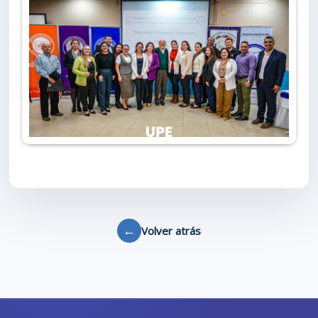
←
Volver atrás