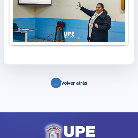
←
Volver atrás