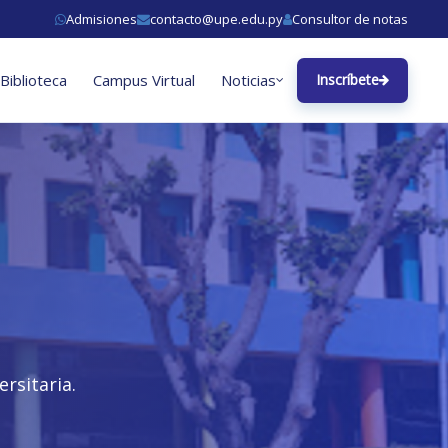
Admisiones
contacto@upe.edu.py
Consultor de notas
Biblioteca
Campus Virtual
Noticias
Inscríbete
rsitaria.