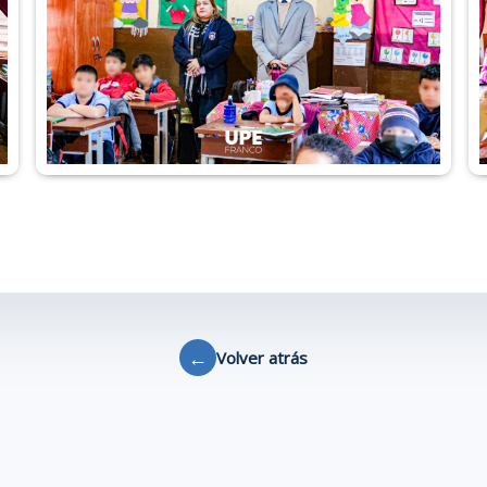
←
Volver atrás